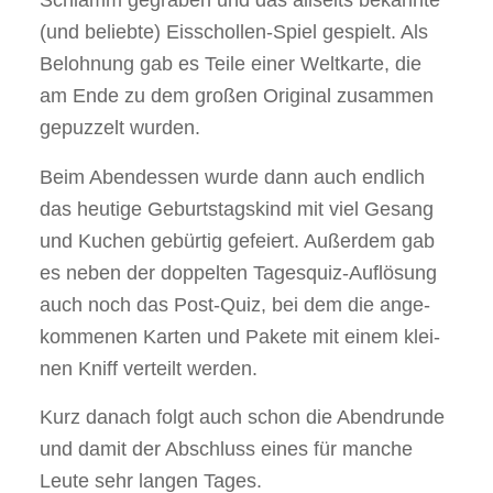
Schlamm gegra­ben und das all­seits bekann­te
(und belieb­te) Eis­schol­len-Spiel gespielt. Als
Beloh­nung gab es Tei­le einer Welt­kar­te, die
am Ende zu dem gro­ßen Ori­gi­nal zusam­men
gepuz­zelt wur­den.
Beim Abend­essen wur­de dann auch end­lich
das heu­ti­ge Geburts­tags­kind mit viel Gesang
und Kuchen gebür­tig gefei­ert. Außer­dem gab
es neben der dop­pel­ten Tages­quiz-Auf­lö­sung
auch noch das Post-Quiz, bei dem die ange­
kom­me­nen Kar­ten und Pake­te mit einem klei­
nen Kniff ver­teilt wer­den.
Kurz danach folgt auch schon die Abend­run­de
und damit der Abschluss eines für man­che
Leu­te sehr lan­gen Tages.