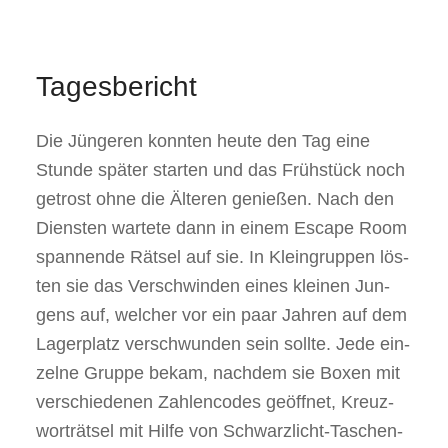
Tages­be­richt
Die Jün­ge­ren konn­ten heu­te den Tag eine
Stun­de spä­ter star­ten und das Früh­stück noch
getrost ohne die Älte­ren genie­ßen. Nach den
Diens­ten war­te­te dann in einem Escape Room
span­nen­de Rät­sel auf sie. In Klein­grup­pen lös­
ten sie das Ver­schwin­den eines klei­nen Jun­
gens auf, wel­cher vor ein paar Jah­ren auf dem
Lager­platz ver­schwun­den sein soll­te. Jede ein­
zel­ne Grup­pe bekam, nach­dem sie Boxen mit
ver­schie­de­nen Zah­len­codes geöff­net, Kreuz­
wort­rät­sel mit Hil­fe von Schwarz­licht-Taschen­