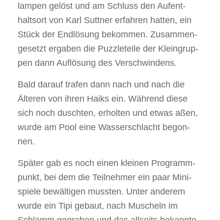
lam­pen gelöst und am Schluss den Auf­ent­
halts­ort von Karl Sutt­ner erfah­ren hat­ten, ein
Stück der End­lö­sung bekom­men. Zusam­men­
ge­setzt erga­ben die Puz­zle­tei­le der Klein­grup­
pen dann Auf­lö­sung des Ver­schwin­dens.
Bald dar­auf tra­fen dann nach und nach die
Älte­ren von ihren Haiks ein. Wäh­rend die­se
sich noch dusch­ten, erhol­ten und etwas aßen,
wur­de am Pool eine Was­ser­schlacht begon­
nen.
Spä­ter gab es noch einen klei­nen Pro­gramm­
punkt, bei dem die Teil­neh­mer ein paar Mini­
spie­le bewäl­ti­gen muss­ten. Unter ande­rem
wur­de ein Tipi gebaut, nach Muscheln im