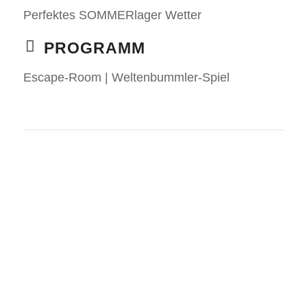
Per­fek­tes SOM­MER­la­ger Wet­ter
PRO­GRAMM
Escape-Room | Wel­ten­bumm­ler-Spiel