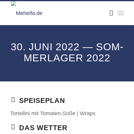
30. JUNI 2022 — SOM­
MER­LA­GER 2022
SPEI­SE­PLAN
Tor­tel­li­ni mit Toma­ten-Soße | Wraps
DAS WET­TER