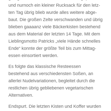
und nur­noch ein klei­ner Ruck­sack für den letz­
ten Tag übrig blieb wur­de alles wei­te­re abge­
baut. Die gro­ßen Zel­te ver­schwan­den und übrig
blie­ben gaaa­anz vie­le Bäcker­kis­ten bestehend
aus dem Mate­ri­al der letz­ten 14 Tage. Mit dem
Lieb­lings­mot­to Patricks „vie­le Hän­de schnel­les
Ende“ konn­te der größ­te Teil bis zum Mit­tag­
essen ein­sor­tiert wer­den.
Es folg­te das klas­si­sche Res­tees­sen
bestehend aus ver­schie­dens­ten Soßen, an
aller­lei Nudel­va­ria­tio­nen, beglei­tet durch die
rest­li­chen übrig geblie­be­nen vege­ta­ri­schen
Alter­na­ti­ven.
End­spurt. Die letz­ten Kis­ten und Kof­fer wur­den