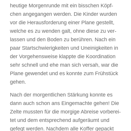
heu­ti­ge Mor­gen­run­de mit ein biss­chen Köpf­
chen ange­gan­gen wer­den. Die Kin­der wur­den
vor die Her­aus­for­de­rung einer Pla­ne gestellt,
wel­che es zu wen­den galt, ohne die­se zu ver­
las­sen und den Boden zu berüh­ren. Nach ein
paar Start­schwie­rig­kei­ten und Unei­nig­kei­ten in
der Vor­ge­hens­wei­se klapp­te die Koor­di­na­ti­on
sehr schnell und ehe man sich ver­sah, war die
Pla­ne gewen­det und es konn­te zum Früh­stück
gehen.
Nach der mor­gen­tli­chen Stär­kung konn­te es
dann auch schon ans Ein­ge­mach­te gehen! Die
Zel­te muss­ten für die mor­gi­ge Abrei­se vor­be­rei­
tet und dem ent­spre­chend auf­ge­räumt und
gefegt wer­den. Nach­dem alle Kof­fer gepackt