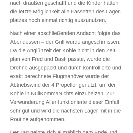
nach drau­ßen geschafft und die Kin­der hat­ten
die letz­te Mög­lich­keit alle Fas­set­ten des Lager­
plat­zes noch ein­mal rich­tig aus­zu­nut­zen.
Nach einer abschlie­ßen­den Andacht folg­te das
Abend­essen – der Grill wur­de ange­schmis­sen.
Da die Anglüh­zeit der Koh­le nicht in den Zeit­
plan von Fred und Bas­ti pass­te, wur­de die
Droh­ne aus­ge­packt und durch kon­trol­lier­te und
exakt berech­ne­te Flug­ma­nö­ver wur­de der
Abtriebs­wind der 4 Pro­pel­ler genutzt, um der
Koh­le in Null­Kom­ma­Nichts ein­zu­hei­zen. Zur
Ver­wun­de­rung Aller funk­tio­nier­te die­ser Ein­fall
sehr gut und wird die nächs­ten Läger mit in die
Rou­ti­ne auf­ge­nom­men.
Der Tag neig­te sich all­mäh­lich dem Ende und