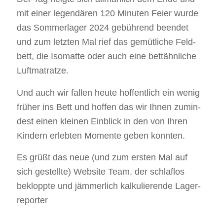
mit einer legen­dä­ren 120 Minu­ten Fei­er wur­de
das Som­mer­la­ger 2024 gebüh­rend been­det
und zum letz­ten Mal rief das gemüt­li­che Feld­
bett, die Iso­mat­te oder auch eine bett­ähn­li­che
Luft­ma­trat­ze.
Und auch wir fal­len heu­te hof­fent­lich ein wenig
frü­her ins Bett und hof­fen das wir Ihnen zumin­
dest einen klei­nen Ein­blick in den von Ihren
Kin­dern erleb­ten Momen­te geben konn­ten.
Es grüßt das neue (und zum ers­ten Mal auf
sich gestell­te) Web­site Team, der schlaf­los
beklopp­te und jäm­mer­lich kal­ku­lie­ren­de Lager­
re­por­ter