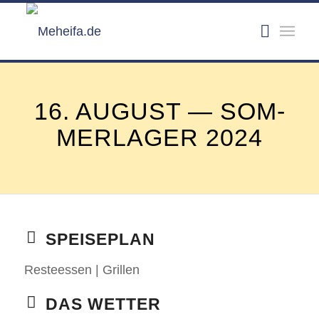
16. AUGUST — SOM­
MER­LA­GER 2024
SPEI­SE­PLAN
Res­tees­sen | Gril­len
DAS WET­TER