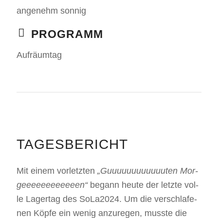
ange­nehm son­nig
PRO­GRAMM
Auf­räum­tag
TAGES­BE­RICHT
Mit einem vor­letz­ten
„Guuuuuuuuuuuu­ten Mor­
geeeeeeeeeeeen“
begann heu­te der letz­te vol­
le Lager­tag des SoLa2024. Um die ver­schla­fe­
nen Köp­fe ein wenig anzu­re­gen, muss­te die