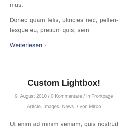
mus.
Donec quam felis, ultri­ci­es nec, pel­len­
tes­que eu, pre­ti­um quis, sem.
Wei­ter­le­sen
Cus­tom Light­box!
/
/
9. August 2010
0 Kommentare
in
Frontpage
/
Article
,
Images
,
News
von
Mirco
Ut enim ad minim veniam, quis nostrud