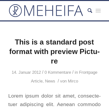
This is a stan­dard post
for­mat with pre­view Pic­tu­
re
/
/
14. Januar 2012
0 Kommentare
in
Frontpage
/
Article
,
News
von
Mirco
Lorem ipsum dolor sit amet, con­sec­te­
tuer adi­pi­scing elit. Aene­an com­mo­do