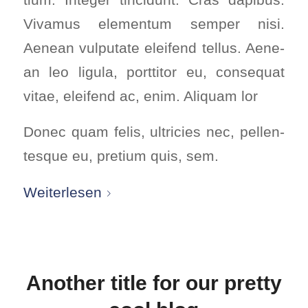
Viva­mus ele­mentum sem­per nisi.
Aene­an vul­pu­ta­te eleifend tel­lus. Aene­
an leo ligu­la, port­ti­tor eu, con­se­quat
vitae, eleifend ac, enim. Ali­quam lor
Donec quam felis, ultri­ci­es nec, pel­len­
tes­que eu, pre­ti­um quis, sem.
Wei­ter­le­sen
Ano­ther title for our pret­ty