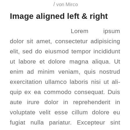
/
von
Mirco
Image ali­gned left & right
Lorem ipsum
dolor sit amet, con­sec­te­tur adi­pi­si­cing
elit, sed do eius­mod tem­por inci­didunt
ut labo­re et dolo­re magna ali­qua. Ut
enim ad minim veniam, quis nostrud
exer­ci­ta­ti­on ullam­co labo­ris nisi ut ali­
quip ex ea com­mo­do con­se­quat. Duis
aute irure dolor in repre­hen­de­rit in
volupt­ate velit esse cil­lum dolo­re eu
fugi­at nulla paria­tur. Excep­teur sint