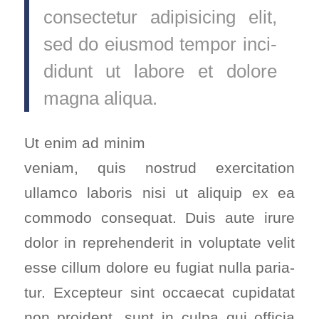
con­sec­te­tur adi­pi­si­cing elit,
sed do eius­mod tem­por inci­
didunt ut labo­re et dolo­re
magna ali­qua.
Ut enim ad minim
veniam, quis nostrud exer­ci­ta­ti­on
ullam­co labo­ris nisi ut ali­quip ex ea
com­mo­do con­se­quat. Duis aute irure
dolor in repre­hen­de­rit in volupt­ate velit
esse cil­lum dolo­re eu fugi­at nulla paria­
tur. Excep­teur sint occae­cat cupi­da­tat
non pro­ident, sunt in cul­pa qui offi­cia