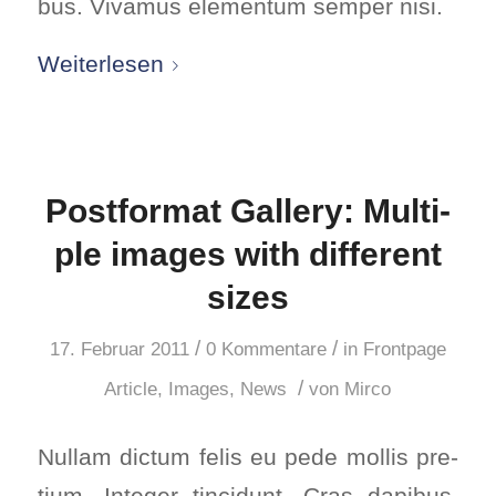
bus. Viva­mus ele­mentum sem­per nisi.
Wei­ter­le­sen
Post­for­mat Gal­lery: Mul­ti­
ple images with dif­fe­rent
sizes
/
/
17. Februar 2011
0 Kommentare
in
Frontpage
/
Article
,
Images
,
News
von
Mirco
Null­am dic­tum felis eu pede mol­lis pre­
ti­um. Inte­ger tin­cidunt. Cras dapi­bus.