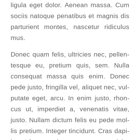
ligu­la eget dolor. Aene­an mas­sa. Cum
soci­is nato­que pena­ti­bus et mag­nis dis
par­tu­ri­ent mon­tes, nasce­tur ridi­cu­lus
mus.
Donec quam felis, ultri­ci­es nec, pel­len­
tes­que eu, pre­ti­um quis, sem. Nulla
con­se­quat mas­sa quis enim. Donec
pede jus­to, frin­gil­la vel, ali­quet nec, vul­
pu­ta­te eget, arcu. In enim jus­to, rhon­
cus ut, imper­diet a, venena­tis vitae,
jus­to. Null­am dic­tum felis eu pede mol­
lis pre­ti­um. Inte­ger tin­cidunt. Cras dapi­