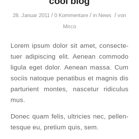
cool blog
/
/
/
28. Januar 2011
0 Kommentare
in
News
von
Mirco
Lorem ipsum dolor sit amet, con­sec­te­
tuer adi­pi­scing elit. Aene­an com­mo­do
ligu­la eget dolor. Aene­an mas­sa. Cum
soci­is nato­que pena­ti­bus et mag­nis dis
par­tu­ri­ent mon­tes, nasce­tur ridi­cu­lus
mus.
Donec quam felis, ultri­ci­es nec, pel­len­
tes­que eu, pre­ti­um quis, sem.