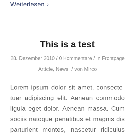
Wei­ter­le­sen
This is a test
/
/
28. Dezember 2010
0 Kommentare
in
Frontpage
/
Article
,
News
von
Mirco
Lorem ipsum dolor sit amet, con­sec­te­
tuer adi­pi­scing elit. Aene­an com­mo­do
ligu­la eget dolor. Aene­an mas­sa. Cum
soci­is nato­que pena­ti­bus et mag­nis dis
par­tu­ri­ent mon­tes, nasce­tur ridi­cu­lus