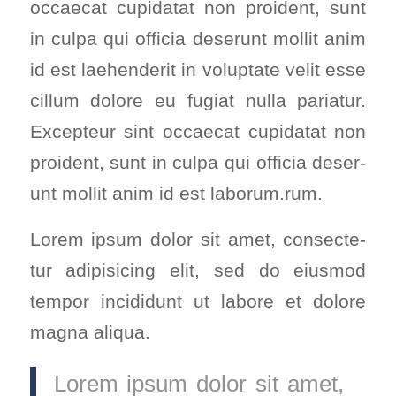
occae­cat cupi­da­tat non pro­ident, sunt
in cul­pa qui offi­cia deser­unt mol­lit anim
id est lae­hen­de­rit in volupt­ate velit esse
cil­lum dolo­re eu fugi­at nulla paria­tur.
Excep­teur sint occae­cat cupi­da­tat non
pro­ident, sunt in cul­pa qui offi­cia deser­
unt mol­lit anim id est laborum.rum.
Lorem ipsum dolor sit amet, con­sec­te­
tur adi­pi­si­cing elit, sed do eius­mod
tem­por inci­didunt ut labo­re et dolo­re
magna ali­qua.
Lorem ipsum dolor sit amet,