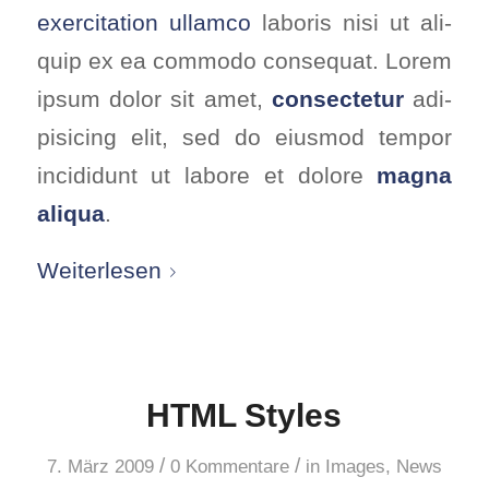
exer­ci­ta­ti­on ullam­co
labo­ris nisi ut ali­
quip ex ea com­mo­do con­se­quat. Lorem
ipsum dolor sit amet,
con­sec­te­tur
adi­
pi­si­cing elit, sed do eius­mod tem­por
inci­didunt ut labo­re et dolo­re
magna
ali­qua
.
Wei­ter­le­sen
HTML Styl­es
/
/
7. März 2009
0 Kommentare
in
Images
,
News