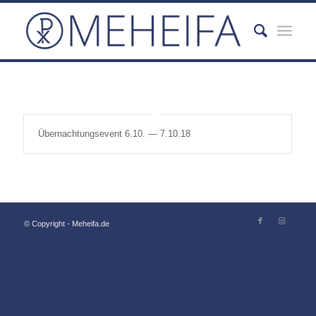
Über­nach­tungs­event 6.10. — 7.10.18
© Copyright - Meheifa.de